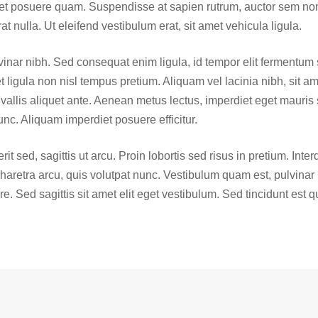
et posuere quam. Suspendisse at sapien rutrum, auctor sem non,
t nulla. Ut eleifend vestibulum erat, sit amet vehicula ligula.
nar nibh. Sed consequat enim ligula, id tempor elit fermentum s
 ligula non nisl tempus pretium. Aliquam vel lacinia nibh, sit am
nvallis aliquet ante. Aenean metus lectus, imperdiet eget mauris s
unc. Aliquam imperdiet posuere efficitur.
rit sed, sagittis ut arcu. Proin lobortis sed risus in pretium. I
aretra arcu, quis volutpat nunc. Vestibulum quam est, pulvinar u
e. Sed sagittis sit amet elit eget vestibulum. Sed tincidunt est q
す