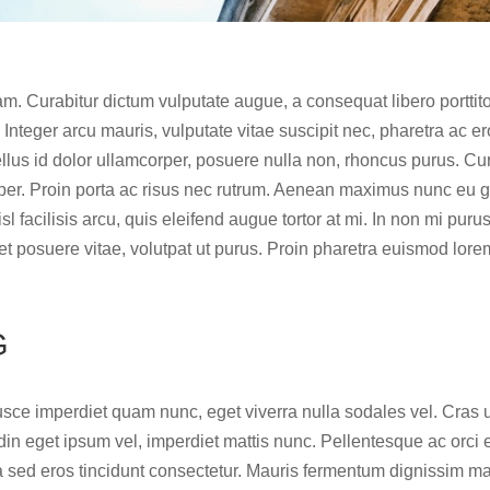
m. Curabitur dictum vulputate augue, a consequat libero porttitor
Integer arcu mauris, vulputate vitae suscipit nec, pharetra ac er
llus id dolor ullamcorper, posuere nulla non, rhoncus purus. Cu
r. Proin porta ac risus nec rutrum. Aenean maximus nunc eu grav
sl facilisis arcu, quis eleifend augue tortor at mi. In non mi puru
 et posuere vitae, volutpat ut purus. Proin pharetra euismod l
G
 Fusce imperdiet quam nunc, eget viverra nulla sodales vel. Cras 
in eget ipsum vel, imperdiet mattis nunc. Pellentesque ac orci 
a sed eros tincidunt consectetur. Mauris fermentum dignissim mau