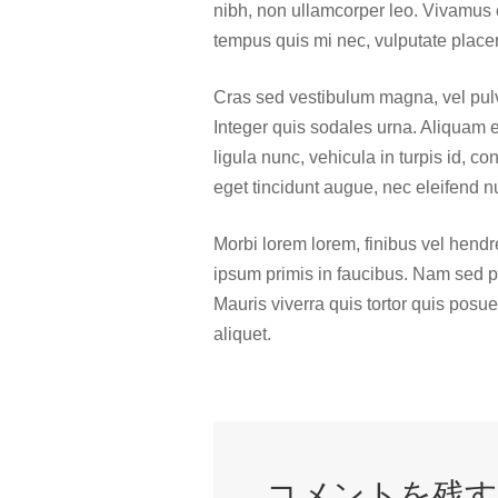
nibh, non ullamcorper leo. Vivamus 
tempus quis mi nec, vulputate placera
Cras sed vestibulum magna, vel pulvi
Integer quis sodales urna. Aliquam et
ligula nunc, vehicula in turpis id, co
eget tincidunt augue, nec eleifend n
Morbi lorem lorem, finibus vel hendre
ipsum primis in faucibus. Nam sed ph
Mauris viverra quis tortor quis posuer
aliquet.
コメントを残