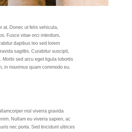
 at. Donec ut felis vehicula,
os. Fusce vitae orci interdum,
rabitur dapibus leo sed lorem
ida sagittis. Curabitur suscipit,
s. Morbi sed arcu eget ligula lobortis
orem, in maximus quam commodo eu.
ullamcorper nisl viverra gravida
enim. Nullam eu viverra sapien, ac
ris nec porta. Sed tincidunt ultrices